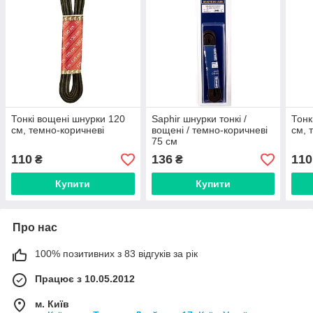
Тонкі вощені шнурки 120
Saphir шнурки тонкі /
Тонк
см, темно-коричневі
вощені / темно-коричневі
см, 
75 см
110
136
110
₴
₴
Купити
Купити
Про нас
100% позитивних з 83 відгуків за рік
Працює з 10.05.2012
м. Київ