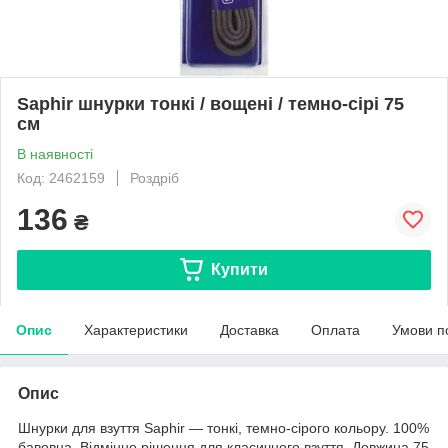
Saphir шнурки тонкі / вощені / темно-сірі 75
см
В наявності
Код: 2462159
Роздріб
136
₴
Купити
Опис
Характеристики
Доставка
Оплата
Умови п
Опис
Шнурки для взуття Saphir ― тонкі, темно-сірого кольору. 100%
бавовна.
Відмінне рішення для класичного взуття.
Довжина 75