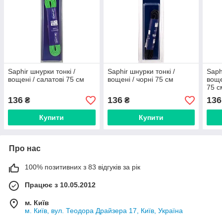
Saphir шнурки тонкі /
Saphir шнурки тонкі /
Saph
вощені / салатові 75 см
вощені / чорні 75 см
воще
75 с
136
136
136
₴
₴
Купити
Купити
Про нас
100% позитивних з 83 відгуків за рік
Працює з 10.05.2012
м. Київ
м. Київ, вул. Теодора Драйзера 17, Київ, Україна