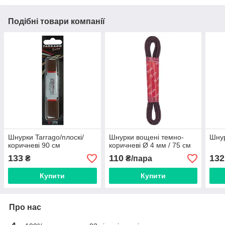
Подібні товари компанії
Шнурки Tarrago/плоскі/
Шнурки вощені темно-
Шнур
коричневі 90 см
коричневі Ø 4 мм / 75 см
133
110
132
₴
₴/пара
Купити
Купити
Про нас