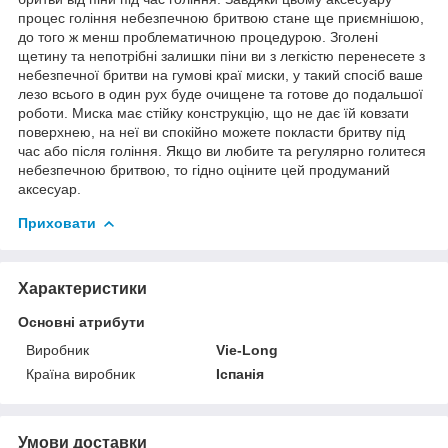
процес гоління небезпечною бритвою стане ще приємнішою,
до того ж менш проблематичною процедурою. Зголені
щетину та непотрібні залишки піни ви з легкістю перенесете з
небезпечної бритви на гумові краї миски, у такий спосіб ваше
лезо всього в один рух буде очищене та готове до подальшої
роботи. Миска має стійку конструкцію, що не дає їй ковзати
поверхнею, на неї ви спокійно можете покласти бритву під
час або після гоління. Якщо ви любите та регулярно голитеся
небезпечною бритвою, то гідно оціните цей продуманий
аксесуар.
Приховати
Характеристики
Основні атрибути
Виробник
Vie-Long
Країна виробник
Іспанія
Умови доставки