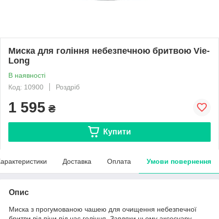
Миска для гоління небезпечною бритвою Vie-
Long
В наявності
Код: 10900
Роздріб
1 595
₴
Купити
арактеристики
Доставка
Оплата
Умови повернення
Опис
Миска з прогумованою чашею для очищення небезпечної
бритви від піни під час гоління. Завдяки цьому аксесуару