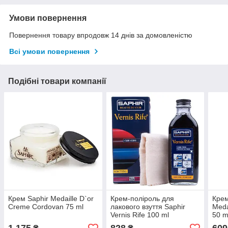
Умови повернення
Повернення товару впродовж 14 днів за домовленістю
Всі умови повернення
Подібні товари компанії
Крем Saphir Medaille D`or
Крем-поліроль для
Крем
Creme Cordovan 75 ml
лакового взуття Saphir
Meda
Vernis Rife 100 ml
50 m