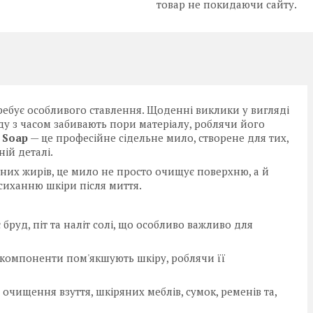
товар не покидаючи сайту.
требує особливого ставлення. Щоденні виклики у вигляді
яду з часом забивають пори матеріалу, роблячи його
 Soap
— це професійне сідельне мило, створене для тих,
ній деталі.
них жирів, це мило не просто очищує поверхню, а й
сиханню шкіри після миття.
руд, піт та наліт солі, що особливо важливо для
 компоненти пом'якшують шкіру, роблячи її
очищення взуття, шкіряних меблів, сумок, ременів та,