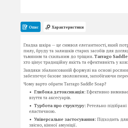
Опис
Характеристики
Гладка шкіра — це символ елегантності, який по
пилу, бруду та залишків старих засобів для догл
тьмяним та схильним до тріщин.
Tarrago Saddle
хто цінує традиційну якість та ефективність у кож
Завдяки збалансованій формулі на основі рослин
забезпечує базове зволоження, запобігаючи пере
Чому варто обрати Tarrago Saddle Soap?
Глибока детоксикація:
Ефективно вимиває б
взуття та аксесуарів.
Турбота про структуру:
Ретельно підібрані
еластичною.
Універсальне застосування:
Підходить для 
звісно, кінної амуніції.