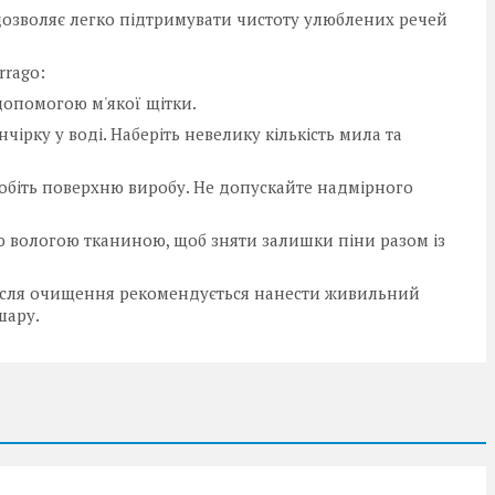
озволяє легко підтримувати чистоту улюблених речей
rrago:
допомогою м'якої щітки.
нчірку у воді. Наберіть невелику кількість мила та
біть поверхню виробу. Не допускайте надмірного
ю вологою тканиною, щоб зняти залишки піни разом із
Після очищення рекомендується нанести живильний
шару.