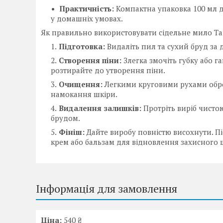
Практичність:
Компактна упаковка 100 мл д
у домашніх умовах.
Як правильно використовувати сідельне мило Ta
Підготовка:
Видаліть пил та сухий бруд за 
Створення піни:
Злегка змочіть губку або га
розтирайте до утворення піни.
Очищення:
Легкими круговими рухами обро
намокання шкіри.
Видалення залишків:
Протріть виріб чисто
брудом.
Фініш:
Дайте виробу повністю висохнути. 
крем або бальзам для відновлення захисного 
Інформація для замовлення
Ціна:
540 ₴