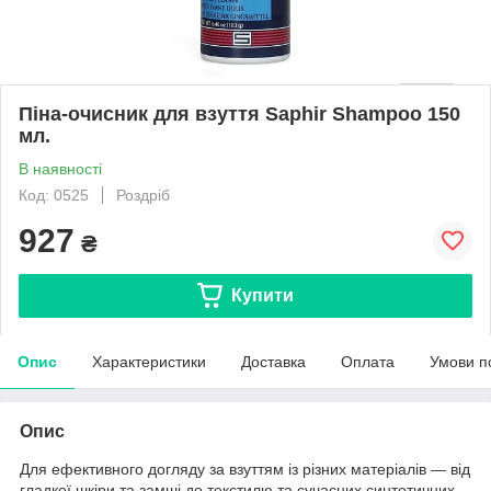
Піна-очисник для взуття Saphir Shampoo 150
мл.
В наявності
Код: 0525
Роздріб
927
₴
Купити
Опис
Характеристики
Доставка
Оплата
Умови п
Опис
Для ефективного догляду за взуттям із різних матеріалів — від
гладкої шкіри та замші до текстилю та сучасних синтетичних