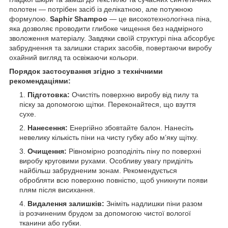
полотен — потрібен засіб із делікатною, але потужною
формулою.
Saphir Shampoo
— це високотехнологічна піна,
яка дозволяє проводити глибоке чищення без надмірного
зволоження матеріалу. Завдяки своїй структурі піна абсорбує
забруднення та залишки старих засобів, повертаючи виробу
охайний вигляд та освіжаючи кольори.
Порядок застосування згідно з технічними
рекомендаціями:
Підготовка:
Очистіть поверхню виробу від пилу та
піску за допомогою щітки. Переконайтеся, що взуття
сухе.
Нанесення:
Енергійно збовтайте балон. Нанесіть
невелику кількість піни на чисту губку або м’яку щітку.
Очищення:
Рівномірно розподіліть піну по поверхні
виробу круговими рухами. Особливу увагу приділіть
найбільш забрудненим зонам. Рекомендується
обробляти всю поверхню повністю, щоб уникнути появи
плям після висихання.
Видалення залишків:
Зніміть надлишки піни разом
із розчиненим брудом за допомогою чистої вологої
тканини або губки.