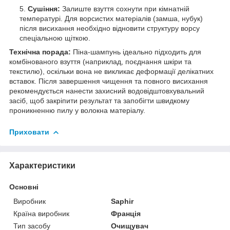
Сушіння:
Залиште взуття сохнути при кімнатній
температурі. Для ворсистих матеріалів (замша, нубук)
після висихання необхідно відновити структуру ворсу
спеціальною щіткою.
Технічна порада:
Піна-шампунь ідеально підходить для
комбінованого взуття (наприклад, поєднання шкіри та
текстилю), оскільки вона не викликає деформації делікатних
вставок. Після завершення чищення та повного висихання
рекомендується нанести захисний водовідштовхувальний
засіб, щоб закріпити результат та запобігти швидкому
проникненню пилу у волокна матеріалу.
Приховати
Характеристики
Основні
Виробник
Saphir
Країна виробник
Франція
Тип засобу
Очищувач